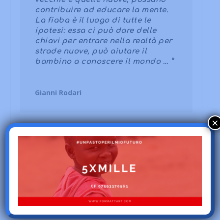
contribuire ad educare la mente.
La fiaba è il luogo di tutte le
ipotesi: essa ci può dare delle
chiavi per entrare nella realtà per
strade nuove, può aiutare il
bambino a conoscere il mondo … ”
Gianni Rodari
×
CONDIVIDERE: