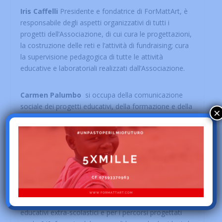
Iris Caffelli
Presidente e fondatrice di ForMattArt, è
responsabile degli aspetti organizzativi di tutti i
progetti dell’Associazione, di cui cura le progettazioni,
la costruzione delle reti e l’attività di fundraising; cura
la supervisione pedagogica di tutte le attività
educative e laboratoriali realizzati dall’Associazione.
Carmen
Palumbo
si occupa della comunicazione
sociale dei progetti educativi, della formazione e della
×
documentazione pedagogica dei laboratori artistici, in
particolare, delle attività legate all’ARTvocacy e dei
percorsi con bambini e bambine dei nidi e scuole
dell’infanzia
Alice Patriccioli
referente per i laboratori e
formazione arti visive, fotografia e di educazione
all’immagine realizzati nelle scuole e in contesti
educativi extra-scolastici e per i percorsi progettati