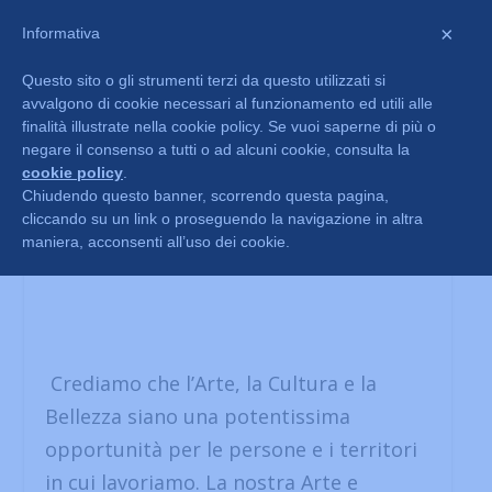
×
Informativa
Questo sito o gli strumenti terzi da questo utilizzati si
avvalgono di cookie necessari al funzionamento ed utili alle
finalità illustrate nella cookie policy. Se vuoi saperne di più o
negare il consenso a tutti o ad alcuni cookie, consulta la
cookie policy
.
Chiudendo questo banner, scorrendo questa pagina,
cliccando su un link o proseguendo la navigazione in altra
Chi siamo
maniera, acconsenti all’uso dei cookie.
Crediamo che l’Arte, la Cultura e la
Bellezza siano una potentissima
opportunità per le persone e i territori
in cui lavoriamo. La nostra Arte e