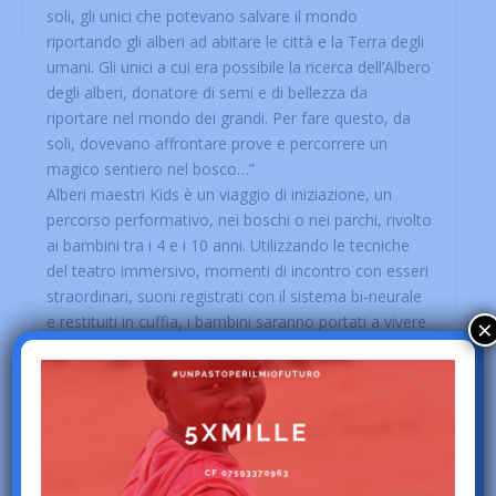
soli, gli unici che potevano salvare il mondo
riportando gli alberi ad abitare le città e la Terra degli
umani. Gli unici a cui era possibile la ricerca dell’Albero
degli alberi, donatore di semi e di bellezza da
riportare nel mondo dei grandi. Per fare questo, da
soli, dovevano affrontare prove e percorrere un
magico sentiero nel bosco…”
Alberi maestri Kids è un viaggio di iniziazione, un
percorso performativo, nei boschi o nei parchi, rivolto
ai bambini tra i 4 e i 10 anni. Utilizzando le tecniche
del teatro immersivo, momenti di incontro con esseri
straordinari, suoni registrati con il sistema bi-neurale
×
e restituiti in cuffia, i bambini saranno portati a vivere
un’esperienza straordinaria, in cui la fascinazione
performativa si mescolerà ad una vera e propria
esperienza personale. Alberi maestri kids è una
performance itinerante ed esperienziale alla scoperta
del mondo degli alberi e delle piante, principio e
metafora della vita stessa. Un cammino d’incontro