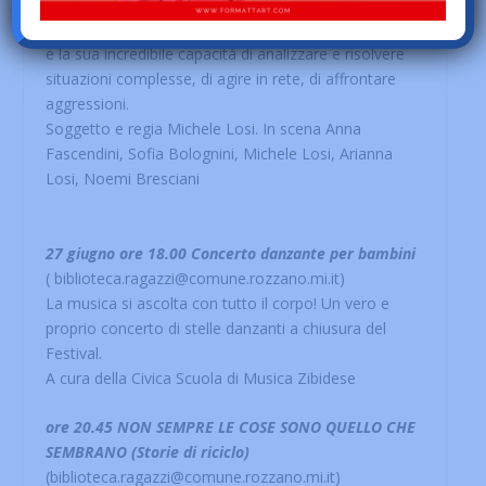
con il mondo vegetale, con la sua stupefacente
esistenza, con la sua complessità, la sua intelligenza
e la sua incredibile capacità di analizzare e risolvere
situazioni complesse, di agire in rete, di affrontare
aggressioni.
Soggetto e regia Michele Losi. In scena Anna
Fascendini, Sofia Bolognini, Michele Losi, Arianna
Losi, Noemi Bresciani
27 giugno ore 18.00 Concerto danzante per bambini
( biblioteca.ragazzi@comune.rozzano.mi.it)
La musica si ascolta con tutto il corpo! Un vero e
proprio concerto di stelle danzanti a chiusura del
Festival.
A cura della Civica Scuola di Musica Zibidese
ore 20.45 NON SEMPRE LE COSE SONO QUELLO CHE
SEMBRANO (Storie di riciclo)
(biblioteca.ragazzi@comune.rozzano.mi.it)