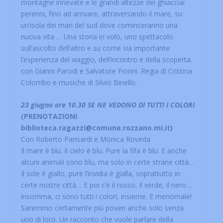
montagne innevate e le grandi altezze dei ghiacciai
perenni, fino ad arrivare, attraversando il mare, su
un’isola dei mari del sud dove cominceranno una
nuova vita … Una storia in volo, uno spettacolo
sull’ascolto dell’altro e su come sia importante
l’esperienza del viaggio, dell’incontro e della scoperta.
con Gianni Parodi e Salvatore Fiorini. Regia di Cristina
Colombo e musiche di Silvio Binello.
23 giugno ore 10.30 SE NE VEDONO DI TUTTI I COLORI
(PRENOTAZIONI
biblioteca.ragazzi@comune.rozzano.mi.it)
Con Roberto Pansardi e Monica Roveda
Il mare è blu. Il cielo è blu. Pure la fifa è blu. E anche
alcuni animali sono blu, ma solo in certe strane città…
Il sole è giallo, pure l’invidia è gialla, soprattutto in
certe nostre città… E poi c’è il rosso, il verde, il nero…
insomma, ci sono tutti i colori, insieme. E menomale!
Saremmo certamente più poveri anche solo senza
uno di loro. Un racconto che vuole parlare della