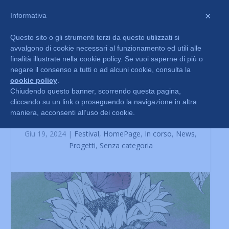
×
Informativa
Questo sito o gli strumenti terzi da questo utilizzati si
avvalgono di cookie necessari al funzionamento ed utili alle
finalità illustrate nella cookie policy. Se vuoi saperne di più o
negare il consenso a tutti o ad alcuni cookie, consulta la
cookie policy
.
Chiudendo questo banner, scorrendo questa pagina,
cliccando su un link o proseguendo la navigazione in altra
Festival “Al limite del Bosco”: il
maniera, acconsenti all’uso dei cookie.
programma
Giu 19, 2024
|
Festival
,
HomePage
,
In corso
,
News
,
Progetti
,
Senza categoria