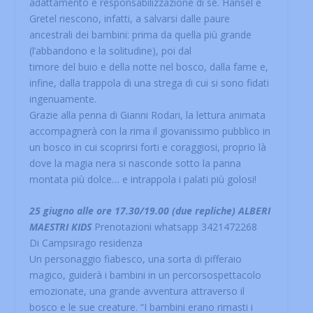
adattamento e responsabilizzazione di sé. Hansel e
Gretel riescono, infatti, a salvarsi dalle paure
ancestrali dei bambini: prima da quella più grande
(l’abbandono e la solitudine), poi dal
timore del buio e della notte nel bosco, dalla fame e,
infine, dalla trappola di una strega di cui si sono fidati
ingenuamente.
Grazie alla penna di Gianni Rodari, la lettura animata
accompagnerà con la rima il giovanissimo pubblico in
un bosco in cui scoprirsi forti e coraggiosi, proprio là
dove la magia nera si nasconde sotto la panna
montata più dolce… e intrappola i palati più golosi!
25 giugno alle ore 17.30/19.00 (due repliche) ALBERI
MAESTRI KIDS
Prenotazioni whatsapp 3421472268
Di Campsirago residenza
Un personaggio fiabesco, una sorta di pifferaio
magico, guiderà i bambini in un percorsospettacolo
emozionate, una grande avventura attraverso il
bosco e le sue creature. “I bambini erano rimasti i