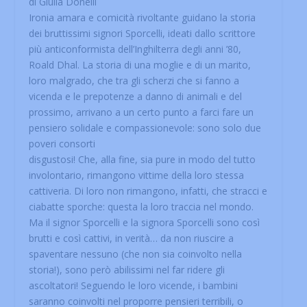
di Giulia Donelli
Ironia amara e comicità rivoltante guidano la storia
dei bruttissimi signori Sporcelli, ideati dallo scrittore
più anticonformista dell’Inghilterra degli anni ’80,
Roald Dhal. La storia di una moglie e di un marito,
loro malgrado, che tra gli scherzi che si fanno a
vicenda e le prepotenze a danno di animali e del
prossimo, arrivano a un certo punto a farci fare un
pensiero solidale e compassionevole: sono solo due
poveri consorti
disgustosi! Che, alla fine, sia pure in modo del tutto
involontario, rimangono vittime della loro stessa
cattiveria. Di loro non rimangono, infatti, che stracci e
ciabatte sporche: questa la loro traccia nel mondo.
Ma il signor Sporcelli e la signora Sporcelli sono così
brutti e così cattivi, in verità… da non riuscire a
spaventare nessuno (che non sia coinvolto nella
storia!), sono però abilissimi nel far ridere gli
ascoltatori! Seguendo le loro vicende, i bambini
saranno coinvolti nel proporre pensieri terribili, o