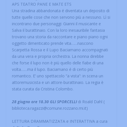
APS TEATRO PANE E MATE ETS
Una stradina abbandonata é diventata un deposito di
tutte quelle cose che non servono più a nessuno. Lì si
incontrano due personaggi: Gianni il musicante e
Salva il burattinaio. Con la loro inesauribile fantasia
trovano una storia da raccontare e piano piano ogni
oggetto dimenticato prende vita……nascono
Scarpetta Rossa e il Lupo Baciamano accompagnati
da una vera e propria orchestra. La nonna direbbe
che forse il lupo non è più quello delle fiabe di una
volta……ma il lupo. Baciamano é di certo più
romantico. E’ uno spettacolo “a vista”: in scena un
attoremusicista e un attore-burattinaio. La regia è
stata curata da Cristina Colombo.
28 giugno ore 18.30 GLI SPORCELLI
di Roald Dahl (
biblioteca.ragazzi@comune.rozzano.mi.it)
LETTURA DRAMMATIZZATA e INTERATTIVA a cura