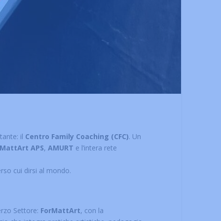
ante: il
Centro Family Coaching (CFC)
. Un
rMattArt APS
,
AMURT
e l’intera rete
erso cui dirsi al mondo.
Terzo Settore:
ForMattArt
, con la