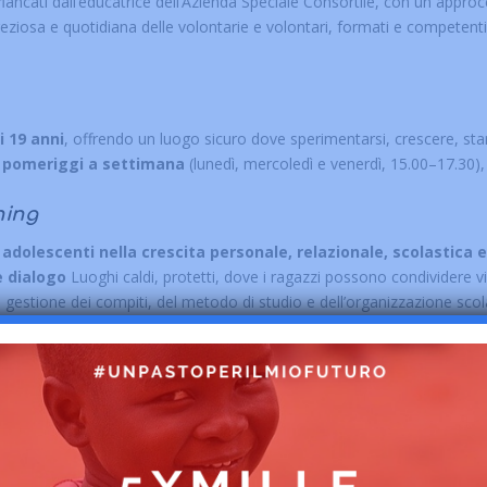
fiancati dall’educatrice dell’Azienda Speciale Consortile, con un appro
reziosa e quotidiana delle volontarie e volontari, formati e competent
i 19 anni
, offrendo un luogo sicuro dove sperimentarsi, crescere, star
 pomeriggi a settimana
(lunedì, mercoledì e venerdì, 15.00–17.30), a
hing
dolescenti nella crescita personale, relazionale, scolastica 
e dialogo
Luoghi caldi, protetti, dove i ragazzi possono condividere vi
a gestione dei compiti, del metodo di studio e dell’organizzazione scol
a
.
 danno voce alle emozioni, drammaturgie condivise che permettono d
 scoprire talenti inattesi, immaginare nuovi futuri. E poi lo
spazio au
flessioni su tematiche attuali.