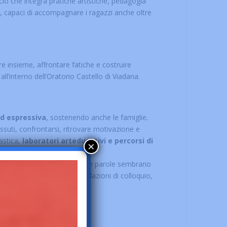
ccio che integra pratiche artistiche, pedagogia
i, capaci di accompagnare i ragazzi anche oltre
e insieme, affrontare fatiche e costruire
ll’interno dell’Oratorio Castello di Viadana.
ed espressiva
, sostenendo anche le famiglie.
ssuti, confrontarsi, ritrovare motivazione e
astica,
laboratori arteducativi e percorsi di
×
i raccontarsi anche quando le parole sembrano
tonomie
: club patente, simulazioni di colloquio,