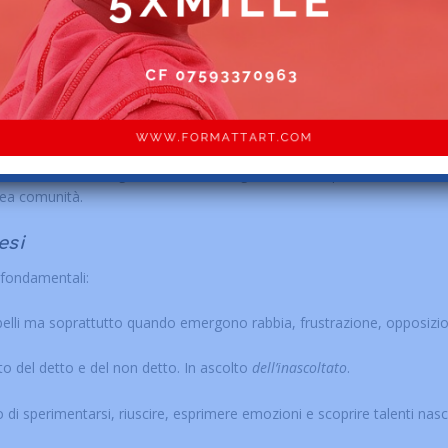
aumento di adolescenti in carico ai servizi, casi più complessi e fragil
CFC rappresenta una risposta
precoce, leggera ma efficace
, capace
otagonismo, competenze e senso di appartenenza.
tari AMURT
llo operativo. La loro azione quotidiana genera vicinanza e continu
ediazione con famiglie e servizi, sostegno nelle complessità della vi
rea comunità.
esi
i fondamentali:
i belli ma soprattutto quando emergono rabbia, frustrazione, opposizi
lto del detto e del non detto. In ascolto
dell’inascoltato
.
o di sperimentarsi, riuscire, esprimere emozioni e scoprire talenti nasc