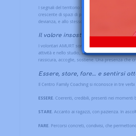
I segnali del territorio sono chiari, si rileva un 
crescente di spazi di prevenzione e sostegno. Il 
devianza, e allo stesso tempo di promuovere pr
Il valore insostituibile dei volon
I volontari AMURT sono parte essenziale del mode
attività e nello studio, ascolto e orientamento, m
rassicura, accoglie, sostiene. Una presenza che c
Essere, stare, fare… e sentirsi att
Il Centro Family Coaching si riconosce in tre verb
ESSERE
. Coerenti, credibili, presenti nei moment
STARE
. Accanto ai ragazzi, con pazienza. In asco
FARE
. Percorsi concreti, condivisi, che permetton