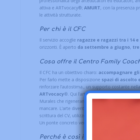
professionalità degli arteducatori ed educatori, af
attiva e ARTvocacy®;
AMURT
, con la presenza p
le attività strutturate.
Per chi è il CFC
Il servizio accoglie
ragazze e ragazzi tra i 14 e 
orizzonti. È aperto
da settembre a giugno
,
tre
Cosa offre il Centro Family Coac
Il CFC ha un obiettivo chiaro:
accompagnare gli a
Per farlo mette a disposizione
spazi di ascolto 
rinforzare l’autostima., un supporto costante nell
ARTvocacy®
. Qui l’arte non intrattiene:
trasform
Murales che rigenerano luoghi, percorsi rap che
mancare. L’arte diventa possibilità di riconoscersi,
scrittura del CV, utilizzo degli strumenti digitali, ri
Un ponte concreto verso l’età adulta.
Perché è così importante oggi