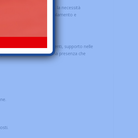
ità che emergono precocemente, la necessità
 di prevenire marginalità, isolamento e
ità attraverso accompagnamenti, supporto nelle
ta quotidiana. Garantiscono una presenza che
one.
osti.