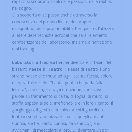
ragazzi si scoprono simili nelle passioni, nella rabbia,
nel sogno.
E la scoperta di sé passa anche attraverso la
conoscenza del proprio limite, del proprio
disequilibrio, delle proprie abilità. Per questo, l’utilizzo,
a latere delle tecniche acrobatiche sarà l’elemento
caratterizzante del laboratorio, insieme a narrazione
e al training.
Laboratori ultracreativi
per diventare cittadini del
bizzarro
Paese di Teatro
. Il Paese di Teatro è uno
strano paese che muta ad ogni istante faccia, colore
e soprattutto cielo. Ci abita gente che parla “alla
lettera”, che esagera ogni emozione, che scrive
parole su frammento di carta, di foglia, di muro, di
stoffa appesa al sole. Irrefrenabile è in loro il canto, il
gorgheggio, il gesto e l’inchino. A chi li guardi da
lontano sembrano bizzarri e unici, quegli abitanti.
Curiosi, anche. Tanto curiosi, da venir voglia di
avvicinarli, di mescolarsi a loro. Di diventare un po’