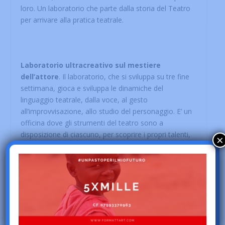
loro. Un laboratorio che parte dalla storia del Teatro
per arrivare alla pratica teatrale.
Laboratorio ultracreativo sul mestiere
dell’attore
. Il laboratorio, che si sviluppa su tre fine
settimana, gioca e sviluppa le dinamiche del
linguaggio teatrale, dalla voce, al gesto
all’improvvisazione, allo studio del personaggio. E’ un
officina dove gli strumenti del teatro sono a
disposizione di ciascuno, per scoprire i propri talenti,
×
per familiarizzare con le emozioni e potenziare le
qualità di comunicazione e relazione.
Un lavoro intensivo che permettere di mettersi in
gioco abbandonando la maschera del quotidiano per
scoprirsi nuovi: abitanti dello straordinario,
stranissimo
Paese di teatro
!