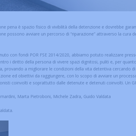
e pena è spazio fisico di vivibilità della detenzione e dovrebbe garan
one possono avviare un percorso di “riparazione” attraverso la cura d
uto con fondi POR FSE 2014/2020, abbiamo potuto realizzare presso la 
ro i diritto della persona di vivere spazi dignitosi, puliti e, per quanto 
iosa, provando a migliorare le condizioni della vita detentiva cercando di
azione ed obiettivi da raggiungere, con lo scopo di avviare un proces
sionisti coinvolti e soprattutto dalle detenute e detenuti coinvolti. Un 
rnardini, Marta Pietroboni, Michele Zadra, Guido Valdata
aldata.