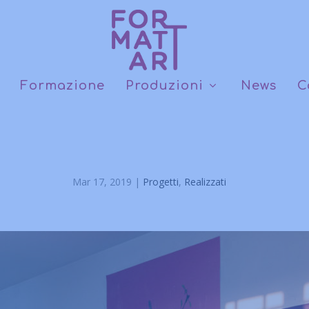
Formazione
Produzioni
News
C
Il colore della Libertà
Mar 17, 2019
|
Progetti
,
Realizzati