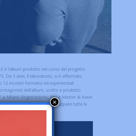
.E è l’album prodotto nel corso del progetto
. Da 3 anni, il laboratorio, si è affermato
 12 incontri formativi ed esperienziali
 protagonisti dell’album, scritto e prodotto
s” a Milano Registrazione, Mix e Master di Kiave
×
e “Keep it Real” nata per raggruppare tutte le
alizzato da Guido Valdata