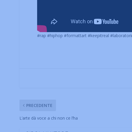
#rap
#hiphop
#formattart
#keepitreal
#laboratori
PRECEDENTE
L’arte dà voce a chi non ce l’ha