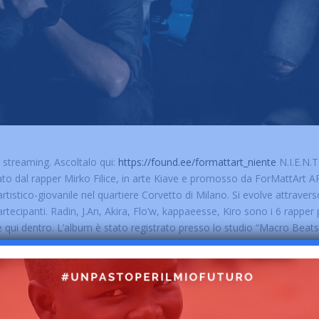
i streaming. Ascoltalo qui:
https://found.ee/formattart_niente
N.I.E.N.T
ato dal rapper Mirko Filice, in arte Kiave e promosso da ForMattArt APS
stico-giovanile nel quartiere Corvetto di Milano. Si evolve attraverso
 partecipanti. Radin, J.An, Akira, Flo’w, kappaeesse, Kiro sono i 6 rapper
e qui dentro. L’album è stato registrato presso lo studio “Macro Beat
ri Rap promossi e realizzati da ForMattArt aderiscono alla rete nazional
 territorio nazionale. Con la collaborazione di Gigi Tufariello Video re