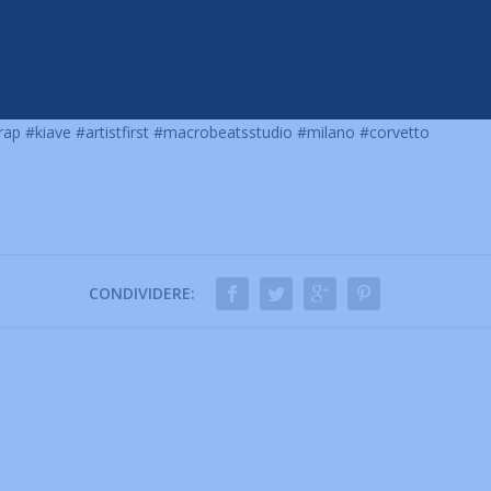
rap
#kiave
#artistfirst
#macrobeatsstudio
#milano
#corvetto
CONDIVIDERE: