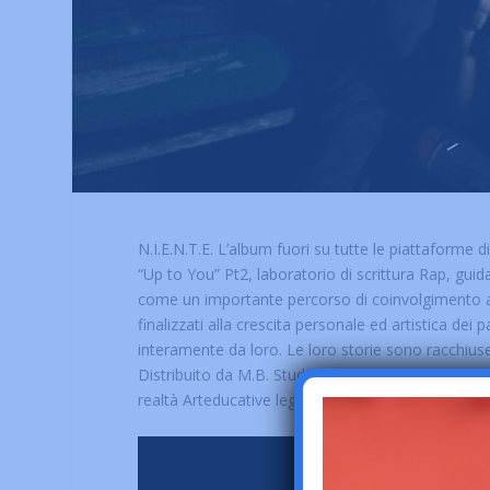
N.I.E.N.T.E. L’album fuori su tutte le piattaforme d
“Up to You” Pt2, laboratorio di scrittura Rap, guid
come un importante percorso di coinvolgimento arti
finalizzati alla crescita personale ed artistica dei
interamente da loro. Le loro storie sono racchius
Distribuito da M.B. Studio/Artist First. I laborato
realtà Arteducative legate alla cultura Hip Hop sul