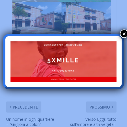
×
CONDIVIDERE:
PRECEDENTE
PROSSIMO
Un nome in ogni quartiere
Verso Eggs_tutto
– “Grigioni a colori”
sull’amore e altri vegetali