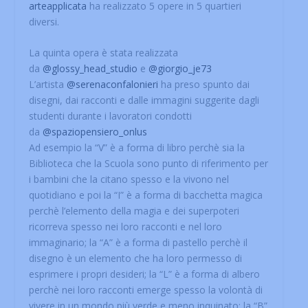
arteapplicata
ha realizzato 5 opere in 5 quartieri
diversi.
La quinta opera è stata realizzata
da
@glossy_head_studio
e
@giorgio_je73
L’artista
@serenaconfalonieri
ha preso spunto dai
disegni, dai racconti e dalle immagini suggerite dagli
studenti durante i lavoratori condotti
da
@spaziopensiero_onlus
Ad esempio la “V” è a forma di libro perchè sia la
Biblioteca che la Scuola sono punto di riferimento per
i bambini che la citano spesso e la vivono nel
quotidiano e poi la “I” è a forma di bacchetta magica
perchè l’elemento della magia e dei superpoteri
ricorreva spesso nei loro racconti e nel loro
immaginario; la “A” è a forma di pastello perchè il
disegno è un elemento che ha loro permesso di
esprimere i propri desideri; la “L” è a forma di albero
perchè nei loro racconti emerge spesso la volontà di
vivere in un mondo più verde e meno inquinato; la “B”