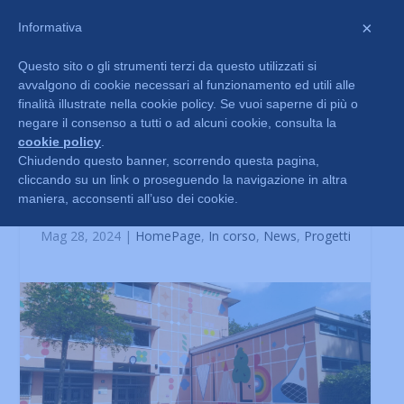
×
Informativa
Questo sito o gli strumenti terzi da questo utilizzati si
avvalgono di cookie necessari al funzionamento ed utili alle
finalità illustrate nella cookie policy. Se vuoi saperne di più o
negare il consenso a tutti o ad alcuni cookie, consulta la
cookie policy
.
Chiudendo questo banner, scorrendo questa pagina,
cliccando su un link o proseguendo la navigazione in altra
Un nome in ogni quartiere –
maniera, acconsenti all’uso dei cookie.
“Vialba”
Mag 28, 2024
|
HomePage
,
In corso
,
News
,
Progetti