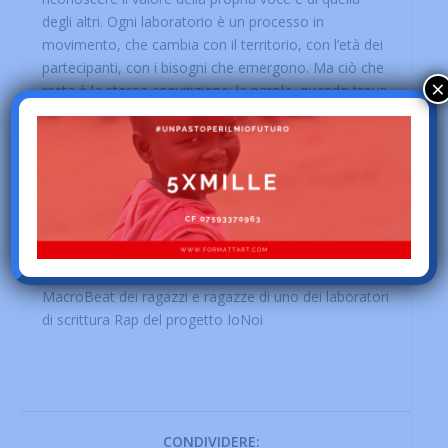
degli altri. Ogni laboratorio è un processo in
movimento, che cambia con il territorio, con l’età dei
partecipanti, con i bisogni che emergono. Ma ciò che
×
resta è la stessa convinzione: la parola, quando trova
ritmo, può trasformare lo sguardo su di sé e sul
mondo.
Se vuoi attivare un laboratorio, collaborare o
semplicemente ricevere maggiori informazioni, puoi
scriverci a
rap.formattart@gmail.com
Nella foto un momento di registrazione in studio
MacroBeat dei ragazzi e ragazze di uno dei laboratori
di scrittura Rap del progetto IoNoi
CONDIVIDERE: