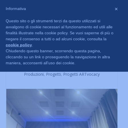
×
Informativa
Questo sito o gli strumenti terzi da questo utilizzati si
avvalgono di cookie necessari al funzionamento ed utili alle
finalità illustrate nella cookie policy. Se vuoi saperne di più o
negare il consenso a tutti o ad alcuni cookie, consulta la
cookie policy
.
Chiudendo questo banner, scorrendo questa pagina,
cliccando su un link o proseguendo la navigazione in altra
La parola che diventa ritmo
maniera, acconsenti all’uso dei cookie.
Feb 21, 2026
|
HomePage
,
In corso
,
News
,
Produzioni
,
Progetti
,
Progetti ARTvocacy