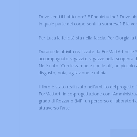
Dove senti il batticuore? E l’inquietudine? Dove abit
In quale parte del corpo senti la sorpresa? E la v
Per Luca la felicità sta nella faccia. Per Giorgia la
Durante le attività realizzate da ForMattArt nelle S
accompagnato ragazzi e ragazze nella scoperta dell
Ne è nato “Con le zampe e con le ali”, un piccolo 
disgusto, noia, agitazione e rabbia.
Il libro è stato realizzato nell’ambito del progett
ForMattArt, in co-progettazione con l’Amministra
grado di Rozzano (MI), un percorso di laboratori ar
attraverso l’arte.