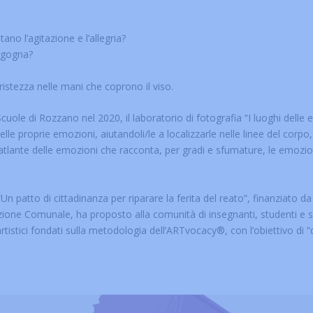
ano l’agitazione e l’allegria?
ergogna?
 tristezza nelle mani che coprono il viso.
cuole di Rozzano nel 2020, il laboratorio di fotografia “I luoghi delle e
e proprie emozioni, aiutandoli/le a localizzarle nelle linee del corpo,
atlante delle emozioni che racconta, per gradi e sfumature, le emozioni
o “Un patto di cittadinanza per riparare la ferita del reato”, finanzia
zione Comunale, ha proposto alla comunità di insegnanti, studenti e 
tistici fondati sulla metodologia dell’ARTvocacy®, con l’obiettivo di “da