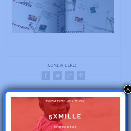
CONDIVIDERE:
×
PRECEDENTE
PROSSIMO
IL MARE, LE RETI E UN
Abbraccia la Meraviglia
CALICE DI VINO. CIAO
2022
MIKI